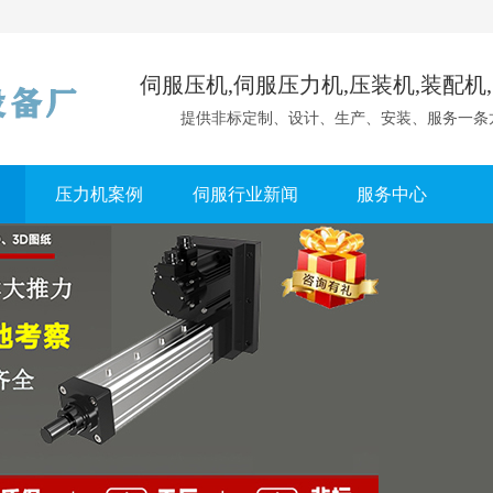
伺服压机,伺服压力机,压装机,装配机
提供非标定制、设计、生产、安装、服务一条
压力机案例
伺服行业新闻
服务中心