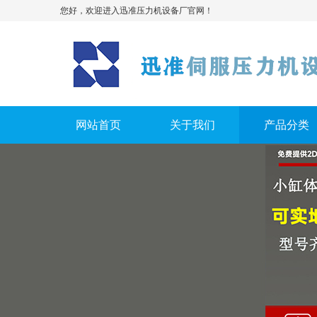
您好，欢迎进入迅准压力机设备厂官网！
网站首页
关于我们
产品分类