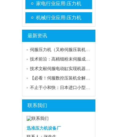
家电行业应用:压力机
机械行业应用:压力机
最新资讯
伺服压力机（又称伺服压装机、伺服压机、伺服压入机、伺服压床）：智能压装新标杆，重塑精密制造工艺
技术前沿：高精细粉末伺服成型机技术的优势,硬质合金伺服粉末成型机技术优势
技术文献伺服电动缸实现机器人robot行走自如
【必看！伺服数控压装机全解析】结构组成大揭秘
不止于小和快：日本进口小型伺服压力机背后的精密制造逻辑
联系我们
迅准压力机设备厂
联系人：张先生