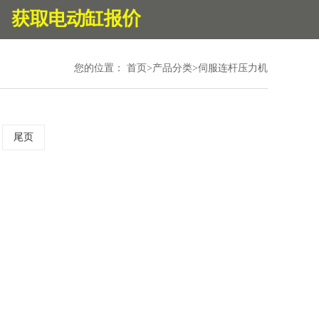
您的位置：
首页
>
产品分类
>
伺服连杆压力机
尾页