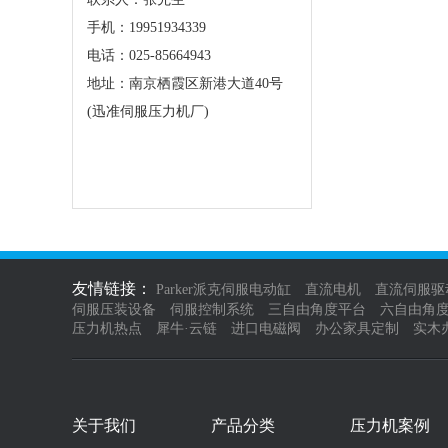
手机：19951934339
电话：025-85664943
地址：南京栖霞区新港大道40号
(迅准伺服压力机厂)
友情链接：
Parker派克伺服电动缸
直流电机
直流伺服驱
伺服压装设备
伺服控制系统
三自由角度平台
六自由角
压力机热点
犀牛·云链
进口电磁阀
办公家具定制
实木
关于我们
产品分类
压力机案例