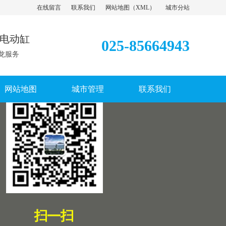
在线留言
联系我们
网站地图
（
XML
）
城市分站
,电动缸
025-85664943
龙服务
网站地图
城市管理
联系我们