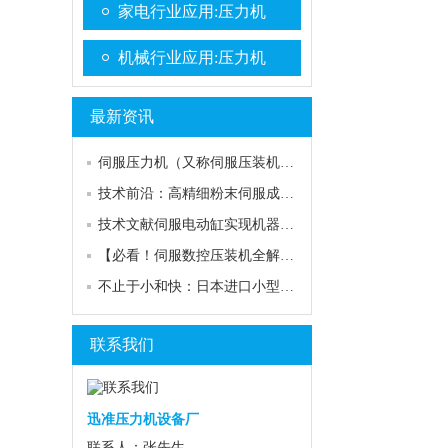
家电行业应用:压力机
机械行业应用:压力机
最新资讯
伺服压力机（又称伺服压装机、伺服压机、伺服压入机、伺服压床）：智能压装新标杆，重塑精密制造工艺
技术前沿：高精细粉末伺服成型机技术的优势,硬质合金伺服粉末成型机技术优势
技术文献伺服电动缸实现机器人robot行走自如
【必看！伺服数控压装机全解析】结构组成大揭秘
不止于小和快：日本进口小型伺服压力机背后的精密制造逻辑
联系我们
迅准压力机设备厂
联系人：张先生