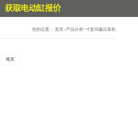
您的位置：
首页
>
产品分类
>
寸套伺服压装机
尾页