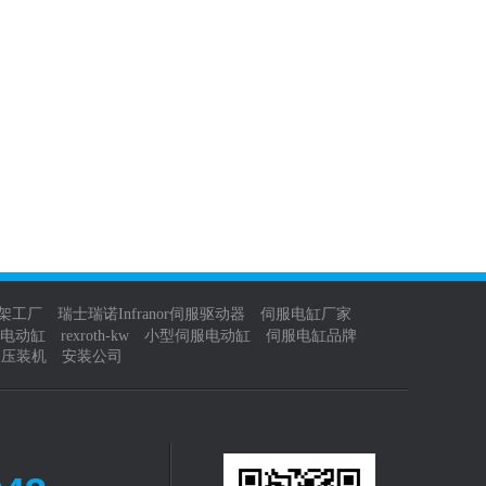
架工厂
瑞士瑞诺Infranor伺服驱动器
伺服电缸厂家
服电动缸
rexroth-kw
小型伺服电动缸
伺服电缸品牌
服压装机
安装公司