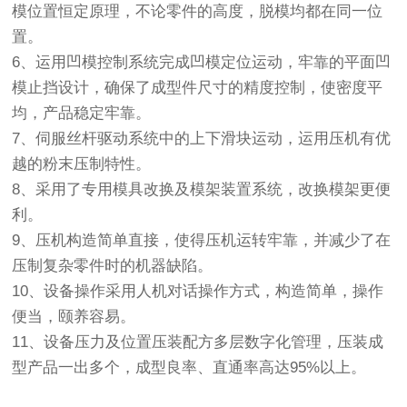
模位置恒定原理，不论零件的高度，脱模均都在同一位
置。
6、运用凹模控制系统完成凹模定位运动，牢靠的平面凹
模止挡设计，确保了成型件尺寸的精度控制，使密度平
均，产品稳定牢靠。
7、伺服丝杆驱动系统中的上下滑块运动，运用压机有优
越的粉末压制特性。
8、采用了专用模具改换及模架装置系统，改换模架更便
利。
9、压机构造简单直接，使得压机运转牢靠，并减少了在
压制复杂零件时的机器缺陷。
10、设备操作采用人机对话操作方式，构造简单，操作
便当，颐养容易。
11、设备压力及位置压装配方多层数字化管理，压装成
型产品一出多个，成型良率、直通率高达95%以上。