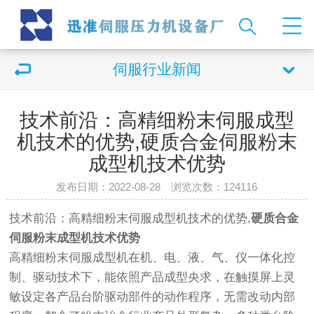
伺服行业新闻
技术前沿：高精细粉末伺服成型
机技术的优势,硬质合金伺服粉末
成型机技术优势
发布日期：2022-08-28 浏览次数：
124116
技术前沿：高精细粉末伺服成型机技术的优势,
硬质合金
伺服粉末成型机技术优势
高精细粉末伺服成型机在机、电、液、气、仪一体化控
制、驱动技术下，能依照产品成型央求，在触摸屏上灵
敏设定各产品台阶驱动部件的动作程序，无需改动内部