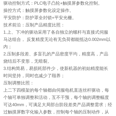
驱动控制方式：PLC电子凸轮+触摸屏参数化控制。
操控方式：触摸屏参数化设定操作。
平安防护：防护罩全封锁+平安光栅。
技术前沿：压制产品精度比照：
1.上、下冲的驱动采用了各自独立的螺杆与直接式伺服
马达组合， 反复精度无论有无负荷都能抵达0.002mm以
内；
2.压制多段差、多盲孔的产品密度平均，精度高，产品
烧结后不变形，无暗裂。
3.结构简易，易损耗部件少，使新机器的初始精度能长
时间坚持，同时也减少了颐养；
压制调整比照：
上二下四模架的每个轴都由伺服电机直连丝杆驱动，每
个轴可单独调整和活动，互不干预，每个轴的调整幅度
可达40mm，可满足大局部台阶段差类产品调整需求；经
过触摸屏数字化输入参数，控制每个轴的压制动作，从