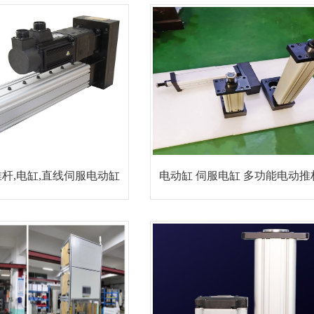
微型电推缸步进电机
力高精度重载定制直流步进
杆,电缸,直线伺服电动缸
电动缸 伺服电缸 多功能电动推
缸折返式执行器
直销