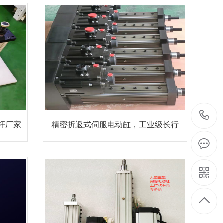
电缸
速精度
杆厂家
精密折返式伺服电动缸，工业级长行
程，速度位置可调