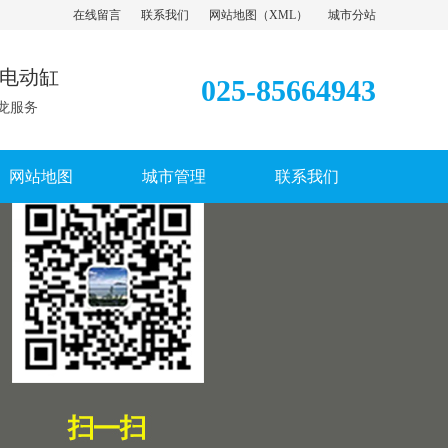
在线留言
联系我们
网站地图
（
XML
）
城市分站
,电动缸
025-85664943
龙服务
网站地图
城市管理
联系我们