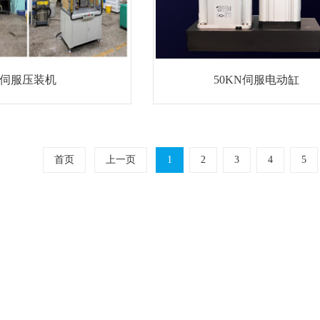
伺服压装机
50KN伺服电动缸
首页
上一页
1
2
3
4
5