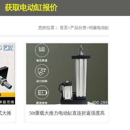
您的位置：
首页
>
产品分类
>
伺服电动缸
式大推
50t重载大推力电动缸直连折返强度高