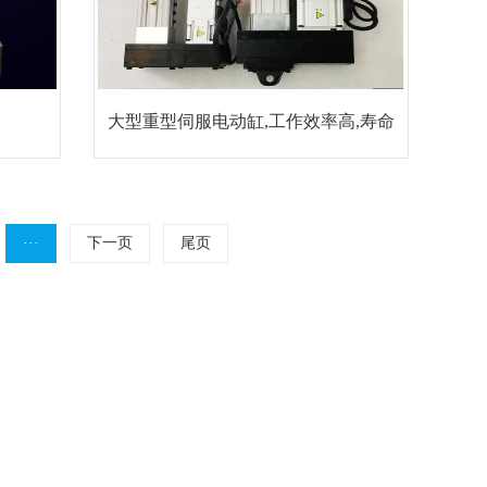
大型重型伺服电动缸,工作效率高,寿命
长
···
下一页
尾页