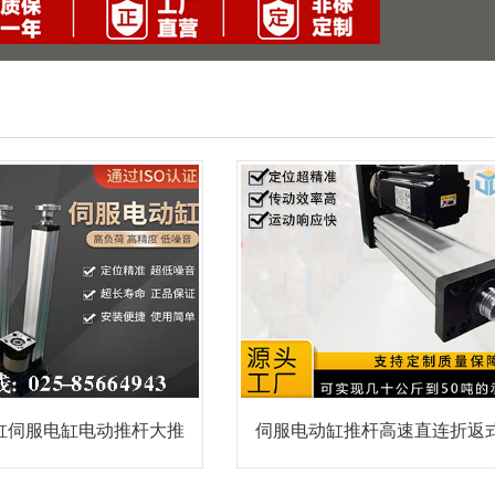
缸伺服电缸电动推杆大推
伺服电动缸推杆高速直连折返