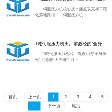
伺服压力机核心技术痛点攻克与工程
化落地路径 伺服压力机···
1吨伺服压力机出厂前必经的“全身体检”！揭秘5大关键性能测试，确保设备稳定运行
1吨伺服压力机出厂前必经的“全身体
检”！揭秘5大关键性能···
首页
上一页
1
2
3
4
5
···
下一页
尾页