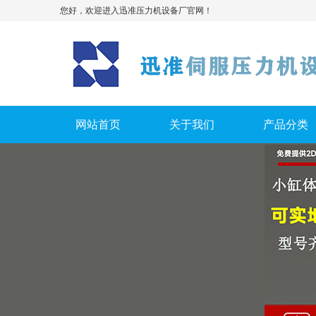
您好，欢迎进入迅准压力机设备厂官网！
网站首页
关于我们
产品分类