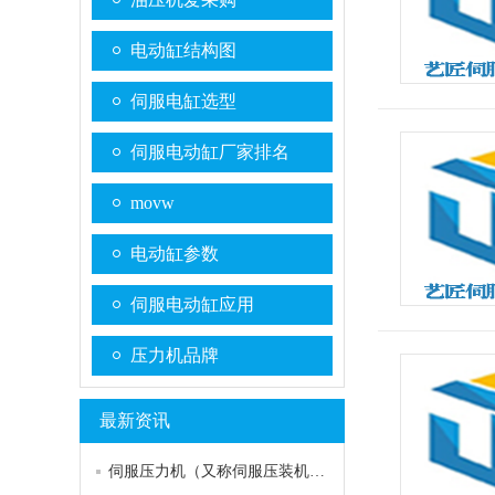
电动缸结构图
伺服电缸选型
伺服电动缸厂家排名
movw
电动缸参数
伺服电动缸应用
压力机品牌
最新资讯
伺服压力机（又称伺服压装机、伺服压机、伺服压入机、伺服压床）：智能压装新标杆，重塑精密制造工艺