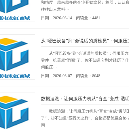
和精度，越来越多的企业开始拿起计算器，认认
往往出人意料···
日期：2026-06-14 阅读量：4481
[详情]
从“哑巴设备”到“会说话的质检员”：伺服
从“哑巴设备”到“会说话的质检员”：伺服压
零件，机器就“闭嘴”了。你不知道它刚才经历了
伺服压···
日期：2026-06-07 阅读量：8048
[详情]
数据追溯：让伺服压力机从“盲盒”变成“透明
数据追溯：让伺服压力机从“盲盒”变成“透明
了”，却不知道“压得怎么样”。合格还是勉强合
问···