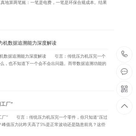
真真地算两笔账：一笔是电费，一笔是环保合规成本。结果
压力机数据追溯能力深度解读
力机数据追溯能力深度解读 引言：传统压力机压完一个
什么，也不知道下一个会不会出问题。而带数据追溯功能的
工厂”
工厂” 引言：传统压力机压完一个零件，你只知道“压过
格？峰值压力比昨天高了5%是正常波动还是隐患前兆？这些