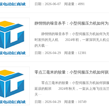
日期：2026-06-07 阅读量：4991
[详情]
静悄悄的噪音杀手：小型伺服压力机如何为
静悄悄的噪音杀手：小型伺服压力机如何为无
时发抖的无人机 2024年初，一家深圳无人机
的大载···
日期：2026-04-29 阅读量：12381
[详情]
零点三毫米的较量：小型伺服压力机如何驯
零点三毫米的较量：小型伺服压力机如何驯服
延误的航班 2024年秋天，一架从上海飞往法兰
天···
日期：2026-04-29 阅读量：10749